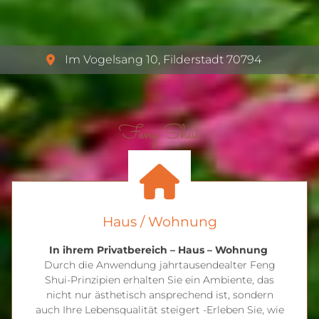
Im Vogelsang 10
,
Filderstadt
70794
Feng Shui
Haus / Wohnung
In ihrem Privatbereich – Haus – Wohnung
Durch die Anwendung jahrtausendealter Feng
Shui-Prinzipien erhalten Sie ein Ambiente, das
nicht nur ästhetisch ansprechend ist, sondern
auch Ihre Lebensqualität steigert -Erleben Sie, wie