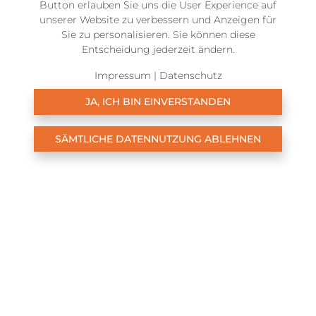
Button erlauben Sie uns die User Experience auf
unserer Website zu verbessern und Anzeigen für
Sie zu personalisieren. Sie können diese
Entscheidung jederzeit ändern.
Business / Büro
Impressum
|
Datenschutz
Bürogebäude sowie auch nur einzelne Büros
Die Raumaufteilung und das Energieflussmuster
JA, ICH BIN EINVERSTANDEN
werden sorgfältig analysiert, um eine Umgebung
zu schaffen, die Kreativität fördert und Stress
SÄMTLICHE DATENNUTZUNG ABLEHNEN
abbaut. Mit meiner Hilfe können sie einen
Arbeitsplatz gestalten, der nicht nur ästhetisch
ansprechend ist, sondern auch die
Grundprinzipien des Feng Shui widerspiegelt, um
beruflichen Erfolg und persönliche Zufriedenheit
zu fördern.